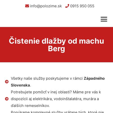
info@polozime.sk
0915 950 055
Čistenie dlažby od machu
Berg
Všetky naše služby poskytujeme v rámci
Západného
Slovenska
.
Potrebujete pomôcť v inej oblasti? Máme pre vás k
dispozícii aj elektrikára, vodoinštalatéra, murára a
ďalších remeselníkov.
Ponúkame komplexné služby vrátane tých, ktoré nie