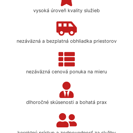
vysoká úroveň kvality služieb
nezáväzná a bezplatná obhliadka priestorov
nezáväzná cenová ponuka na mieru
dlhoročné skúsenosti a bohatá prax
korektný prístup a zodpovednosť za služby