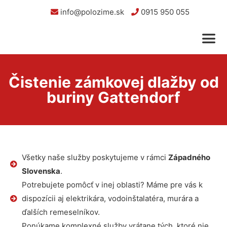
info@polozime.sk
0915 950 055
Čistenie zámkovej dlažby od
buriny Gattendorf
Všetky naše služby poskytujeme v rámci
Západného
Slovenska
.
Potrebujete pomôcť v inej oblasti? Máme pre vás k
dispozícii aj elektrikára, vodoinštalatéra, murára a
ďalších remeselníkov.
Ponúkame komplexné služby vrátane tých, ktoré nie