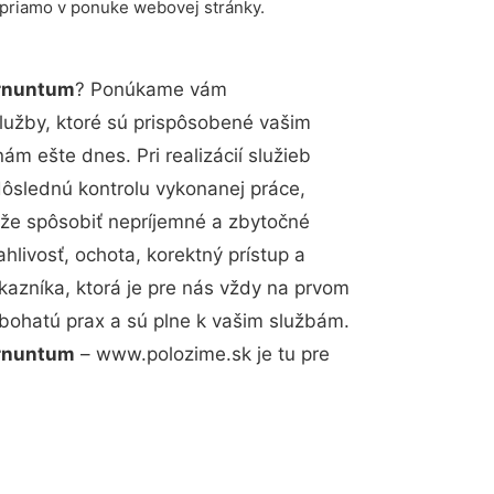
 priamo v ponuke webovej stránky.
arnuntum
? Ponúkame vám
lužby, ktoré sú prispôsobené vašim
m ešte dnes. Pri realizácií služieb
dôslednú kontrolu vykonanej práce,
že spôsobiť nepríjemné a zbytočné
hlivosť, ochota, korektný prístup a
azníka, ktorá je pre nás vždy na prvom
 bohatú prax a sú plne k vašim službám.
arnuntum
– www.polozime.sk je tu pre