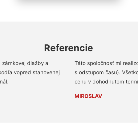
Referencie
u zámkovej dlažby a
Táto spoločnosť mi reali
podľa vopred stanovenej
s odstupom času). Všetko
nál.
cenu v dohodnutom termí
MIROSLAV