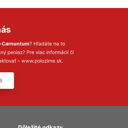
nás
ll-Carnuntum
? Hľadáte na to
 peniaz? Pre viac informácií či
aktovať – www.polozime.sk.
S
Dôležité odkazy