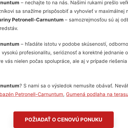
arnuntum
– nechajte to na nás. Našimi rukami prešlo v
zníkovi sa snažíme prispôsobiť a vyhovieť v maximálnej 
buriny Petronell-Carnuntum
– samozrejmosťou sú aj odb
redstáv.
arnuntum
– hľadáte istotu v podobe skúseností, odbornos
ysokú profesionalitu, serióznosť a korektné jednanie
e vás nielen počas spolupráce, ale aj v prípade riešeni
arnuntum
? S nami sa o výsledok nemusíte obávať. Neváhaj
bazén Petronell-Carnuntum
,
Gumená podlaha na terasu
POŽIADAŤ O CENOVÚ PONUKU