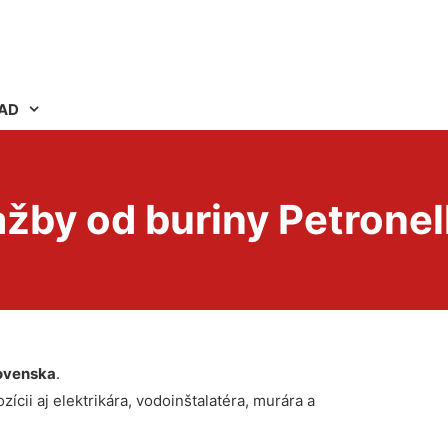
AD
ažby od buriny Petrone
ovenska
.
ícii aj elektrikára, vodoinštalatéra, murára a