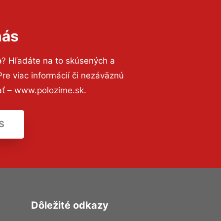
nás
e
? Hľadáte na to skúsených a
e viac informácií či nezáväznú
ať – www.polozime.sk.
S
Dôležité odkazy