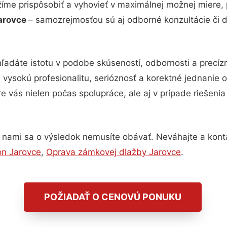
žíme prispôsobiť a vyhovieť v maximálnej možnej miere, 
Jarovce
– samozrejmosťou sú aj odborné konzultácie či de
ľadáte istotu v podobe skúseností, odbornosti a precíz
ysokú profesionalitu, serióznosť a korektné jednanie
e vás nielen počas spolupráce, ale aj v prípade riešeni
 nami sa o výsledok nemusíte obávať. Neváhajte a kontakt
ón Jarovce
,
Oprava zámkovej dlažby Jarovce
.
POŽIADAŤ O CENOVÚ PONUKU