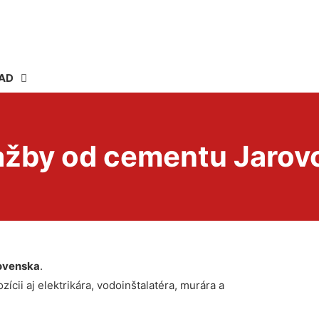
AD
lažby od cementu Jarov
ovenska
.
ícii aj elektrikára, vodoinštalatéra, murára a