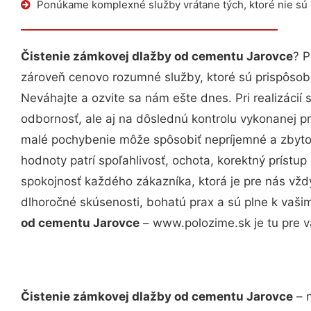
Ponúkame komplexné služby vrátane tých, ktoré nie sú
Čistenie zámkovej dlažby od cementu Jarovce
? P
zároveň cenovo rozumné služby, ktoré sú prispôso
Neváhajte a ozvite sa nám ešte dnes. Pri realizácií
odbornosť, ale aj na dôslednú kontrolu vykonanej p
malé pochybenie môže spôsobiť nepríjemné a zbyto
hodnoty patrí spoľahlivosť, ochota, korektný príst
spokojnosť každého zákazníka, ktorá je pre nás vžd
dlhoročné skúsenosti, bohatú prax a sú plne k vaš
od cementu Jarovce
– www.polozime.sk je tu pre v
Čistenie zámkovej dlažby od cementu Jarovce
– n