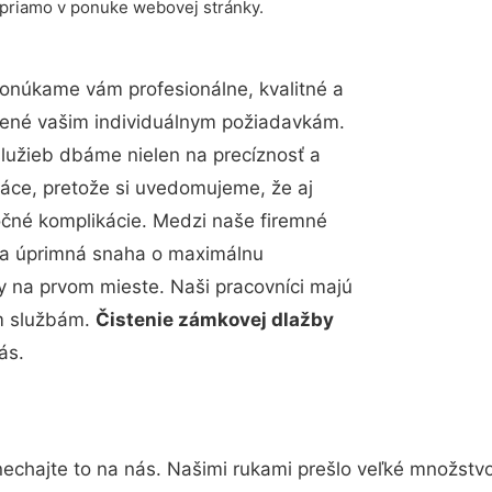
 priamo v ponuke webovej stránky.
onúkame vám profesionálne, kvalitné a
bené vašim individuálnym požiadavkám.
 služieb dbáme nielen na precíznosť a
ráce, pretože si uvedomujeme, že aj
čné komplikácie. Medzi naše firemné
up a úprimná snaha o maximálnu
y na prvom mieste. Naši pracovníci majú
im službám.
Čistenie zámkovej dlažby
ás.
echajte to na nás. Našimi rukami prešlo veľké množstv