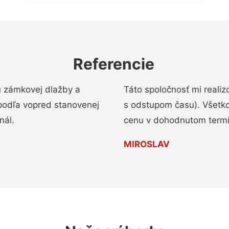
Referencie
u zámkovej dlažby a
Táto spoločnosť mi reali
podľa vopred stanovenej
s odstupom času). Všetko
nál.
cenu v dohodnutom termí
MIROSLAV