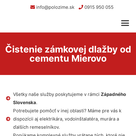
info@polozime.sk
0915 950 055
Čistenie zámkovej dlažby od
cementu Mierovo
Všetky naše služby poskytujeme v rámci
Západného
Slovenska
.
Potrebujete pomôcť v inej oblasti? Máme pre vás k
dispozícii aj elektrikára, vodoinštalatéra, murára a
ďalších remeselníkov.
Ponúkame komplexné služby vrátane tých, ktoré nie