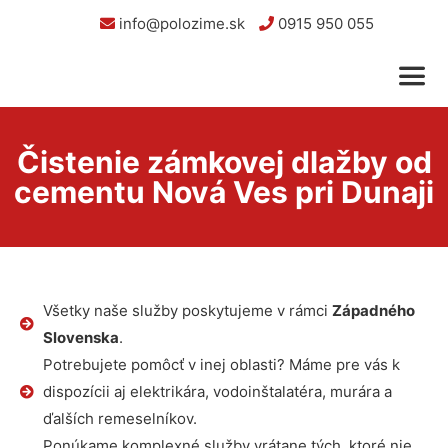
info@polozime.sk
0915 950 055
Čistenie zámkovej dlažby od
cementu Nová Ves pri Dunaji
Všetky naše služby poskytujeme v rámci
Západného
Slovenska
.
Potrebujete pomôcť v inej oblasti? Máme pre vás k
dispozícii aj elektrikára, vodoinštalatéra, murára a
ďalších remeselníkov.
Ponúkame komplexné služby vrátane tých, ktoré nie