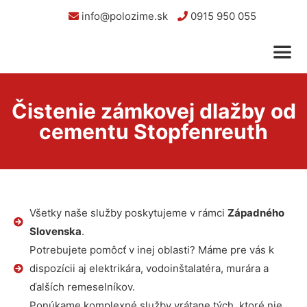
info@polozime.sk
0915 950 055
Čistenie zámkovej dlažby od
cementu Stopfenreuth
Všetky naše služby poskytujeme v rámci
Západného
Slovenska
.
Potrebujete pomôcť v inej oblasti? Máme pre vás k
dispozícii aj elektrikára, vodoinštalatéra, murára a
ďalších remeselníkov.
Ponúkame komplexné služby vrátane tých, ktoré nie