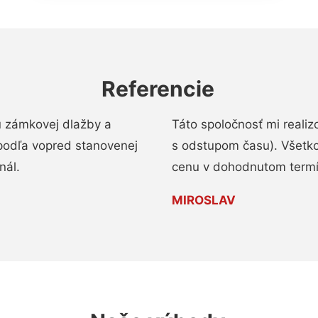
Referencie
u zámkovej dlažby a
Táto spoločnosť mi reali
podľa vopred stanovenej
s odstupom času). Všetko
nál.
cenu v dohodnutom termí
MIROSLAV