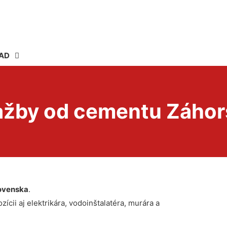
AD
ažby od cementu Záhor
ovenska
.
ícii aj elektrikára, vodoinštalatéra, murára a