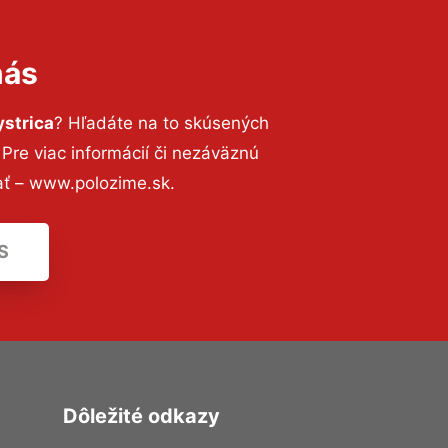
nás
strica
? Hľadáte na to skúsených
re viac informácií či nezáväznú
ať – www.polozime.sk.
S
Dôležité odkazy