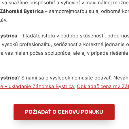
i sa snažíme prispôsobiť a vyhovieť v maximálnej možne
 Záhorská Bystrica
– samozrejmosťou sú aj odborné konz
táv.
ystrica
– hľadáte istotu v podobe skúseností, odbornost
ysokú profesionalitu, serióznosť a korektné jednanie
e vás nielen počas spolupráce, ale aj v prípade riešeni
ystrica
? S nami sa o výsledok nemusíte obávať. Neváhajt
e – ukladanie Záhorská Bystrica
,
Obkladač cena m2 Záh
POŽIADAŤ O CENOVÚ PONUKU