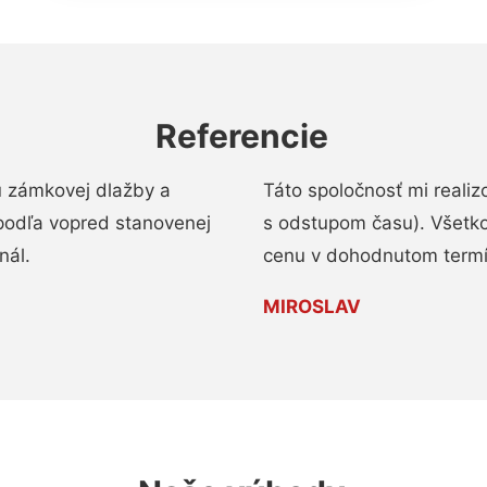
Referencie
u zámkovej dlažby a
Táto spoločnosť mi reali
podľa vopred stanovenej
s odstupom času). Všetko
nál.
cenu v dohodnutom termí
MIROSLAV