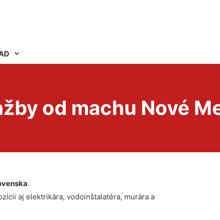
AD
lažby od machu Nové M
ovenska
.
ícii aj elektrikára, vodoinštalatéra, murára a