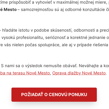
žíme prispôsobiť a vyhovieť v maximálnej možnej miere, 
vé Mesto
– samozrejmosťou sú aj odborné konzultácie či 
 hľadáte istotu v podobe skúseností, odbornosti a prec
ysokú profesionalitu, serióznosť a korektné jednanie
e vás nielen počas spolupráce, ale aj v prípade riešeni
 S nami sa o výsledok nemusíte obávať. Neváhajte a konta
žba na terasu Nové Mesto
,
Oprava dlažby Nové Mesto
.
POŽIADAŤ O CENOVÚ PONUKU