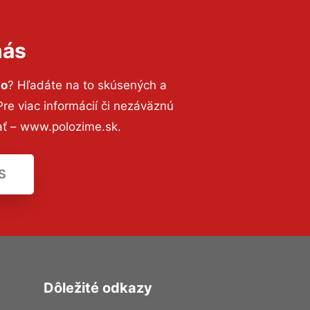
nás
to
? Hľadáte na to skúsených a
e viac informácií či nezáväznú
ať – www.polozime.sk.
S
Dôležité odkazy