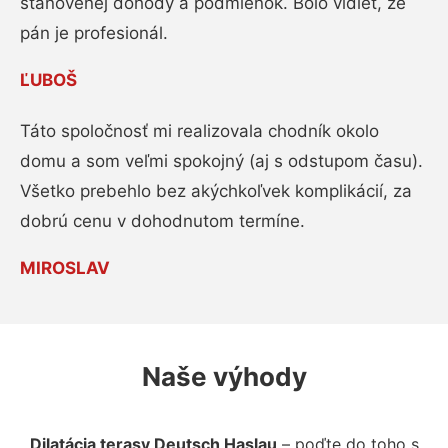
stanovenej dohody a podmienok. Bolo vidieť, že
pán je profesionál.
ĽUBOŠ
Táto spoločnosť mi realizovala chodník okolo
domu a som veľmi spokojný (aj s odstupom času).
Všetko prebehlo bez akýchkoľvek komplikácií, za
dobrú cenu v dohodnutom termíne.
MIROSLAV
Naše výhody
Dilatácia terasy Deutsch Haslau
– poďte do toho s