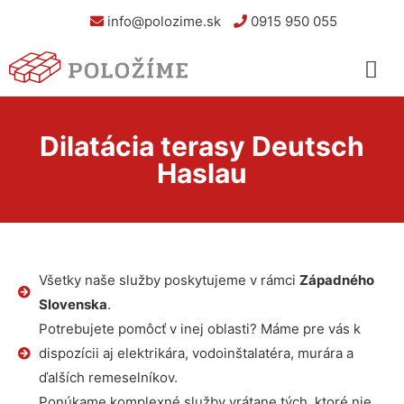
info@polozime.sk
0915 950 055
Dilatácia terasy Deutsch
Haslau
Všetky naše služby poskytujeme v rámci
Západného
Slovenska
.
Potrebujete pomôcť v inej oblasti? Máme pre vás k
dispozícii aj elektrikára, vodoinštalatéra, murára a
ďalších remeselníkov.
Ponúkame komplexné služby vrátane tých, ktoré nie