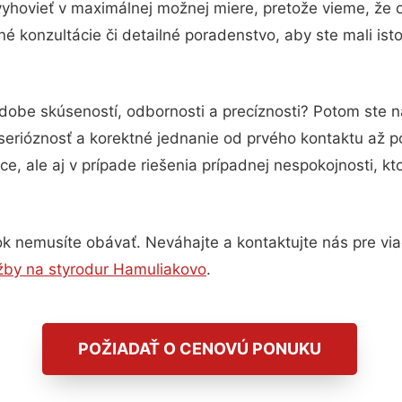
vyhovieť v maximálnej možnej miere, pretože vieme, že 
é konzultácie či detailné poradenstvo, aby ste mali ist
odobe skúseností, odbornosti a precíznosti? Potom ste 
serióznosť a korektné jednanie od prvého kontaktu až 
e, ale aj v prípade riešenia prípadnej nespokojnosti, kt
k nemusíte obávať. Neváhajte a kontaktujte nás pre viac 
žby na styrodur Hamuliakovo
.
POŽIADAŤ O CENOVÚ PONUKU