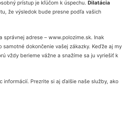
osobný prístup je kľúčom k úspechu.
Dilatácia
otu, že výsledok bude presne podľa vašich
na správnej adrese – www.polozime.sk. Inak
po samotné dokončenie vašej zákazky. Keďže aj my
orú vždy berieme vážne a snažíme sa ju vyriešiť k
informácií. Prezrite si aj ďalšie naše služby, ako