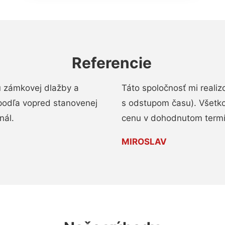
Referencie
u zámkovej dlažby a
Táto spoločnosť mi reali
podľa vopred stanovenej
s odstupom času). Všetko
nál.
cenu v dohodnutom termí
MIROSLAV