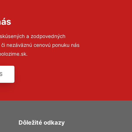
nás
o skúsených a zodpovedných
ií či nezáväznú cenovú ponuku nás
olozime.sk.
S
Dôležité odkazy