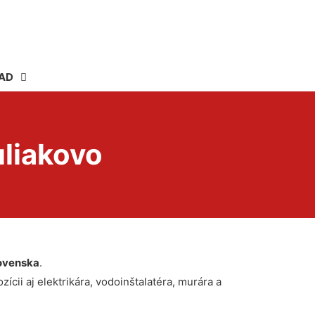
AD
uliakovo
ovenska
.
ícii aj elektrikára, vodoinštalatéra, murára a