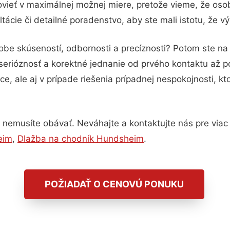
vieť v maximálnej možnej miere, pretože vieme, že oso
ácie či detailné poradenstvo, aby ste mali istotu, že 
obe skúseností, odbornosti a precíznosti? Potom ste n
serióznosť a korektné jednanie od prvého kontaktu až 
e, ale aj v prípade riešenia prípadnej nespokojnosti, kt
nemusíte obávať. Neváhajte a kontaktujte nás pre viac in
eim
,
Dlažba na chodník Hundsheim
.
POŽIADAŤ O CENOVÚ PONUKU