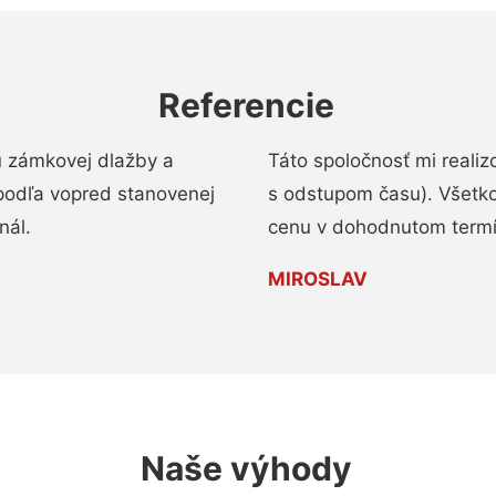
Referencie
u zámkovej dlažby a
Táto spoločnosť mi reali
podľa vopred stanovenej
s odstupom času). Všetko
nál.
cenu v dohodnutom termí
MIROSLAV
Naše výhody