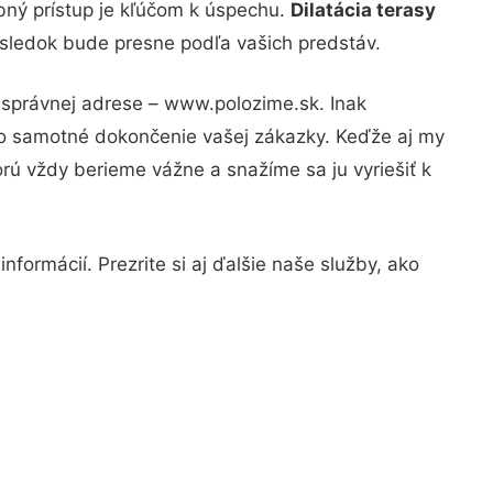
bný prístup je kľúčom k úspechu.
Dilatácia terasy
výsledok bude presne podľa vašich predstáv.
a správnej adrese – www.polozime.sk. Inak
po samotné dokončenie vašej zákazky. Keďže aj my
orú vždy berieme vážne a snažíme sa ju vyriešiť k
formácií. Prezrite si aj ďalšie naše služby, ako