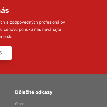
nás
ých a zodpovedných profesionálov
znú cenovú ponuku nás neváhajte
me.sk.
S
Dôležité odkazy
O nás