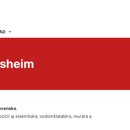
AD
dsheim
ovenska
.
ícii aj elektrikára, vodoinštalatéra, murára a