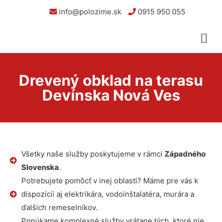
info@polozime.sk
0915 950 055
Drevený obklad na terasu
Devínska Nová Ves
Všetky naše služby poskytujeme v rámci
Západného
Slovenska
.
Potrebujete pomôcť v inej oblasti? Máme pre vás k
dispozícii aj elektrikára, vodoinštalatéra, murára a
ďalších remeselníkov.
Ponúkame komplexné služby vrátane tých, ktoré nie