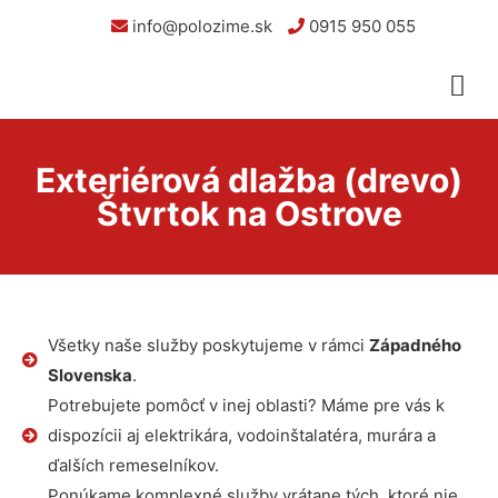
info@polozime.sk
0915 950 055
Exteriérová dlažba (drevo)
Štvrtok na Ostrove
Všetky naše služby poskytujeme v rámci
Západného
Slovenska
.
Potrebujete pomôcť v inej oblasti? Máme pre vás k
dispozícii aj elektrikára, vodoinštalatéra, murára a
ďalších remeselníkov.
Ponúkame komplexné služby vrátane tých, ktoré nie