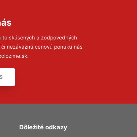
nás
a to skúsených a zodpovedných
ií či nezáväznú cenovú ponuku nás
olozime.sk.
S
Dôležité odkazy