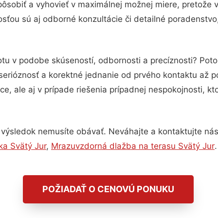
pôsobiť a vyhovieť v maximálnej možnej miere, pretože 
sťou sú aj odborné konzultácie či detailné poradenstvo,
otu v podobe skúseností, odbornosti a precíznosti? Pot
serióznosť a korektné jednanie od prvého kontaktu až 
e, ale aj v prípade riešenia prípadnej nespokojnosti, kt
 výsledok nemusíte obávať. Neváhajte a kontaktujte nás pr
ka Svätý Jur
,
Mrazuvzdorná dlažba na terasu Svätý Jur
.
POŽIADAŤ O CENOVÚ PONUKU