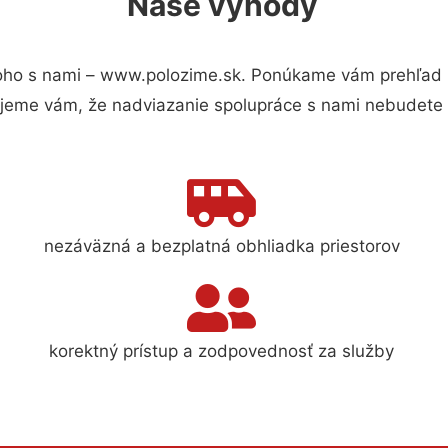
Naše výhody
oho s nami – www.polozime.sk. Ponúkame vám prehľad h
jeme vám, že nadviazanie spolupráce s nami nebudete 
nezáväzná a bezplatná obhliadka priestorov
korektný prístup a zodpovednosť za služby