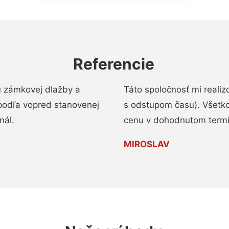
Referencie
u zámkovej dlažby a
Táto spoločnosť mi reali
podľa vopred stanovenej
s odstupom času). Všetko
nál.
cenu v dohodnutom termí
MIROSLAV