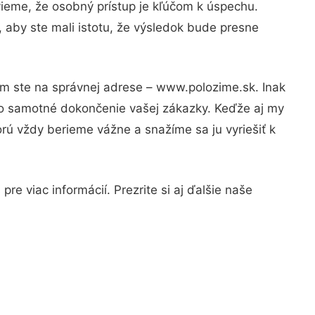
vieme, že osobný prístup je kľúčom k úspechu.
 aby ste mali istotu, že výsledok bude presne
om ste na správnej adrese – www.polozime.sk. Inak
po samotné dokončenie vašej zákazky. Keďže aj my
orú vždy berieme vážne a snažíme sa ju vyriešiť k
e viac informácií. Prezrite si aj ďalšie naše