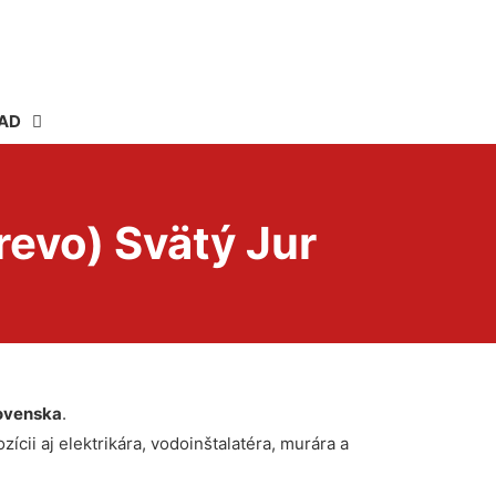
AD
revo) Svätý Jur
ovenska
.
ícii aj elektrikára, vodoinštalatéra, murára a