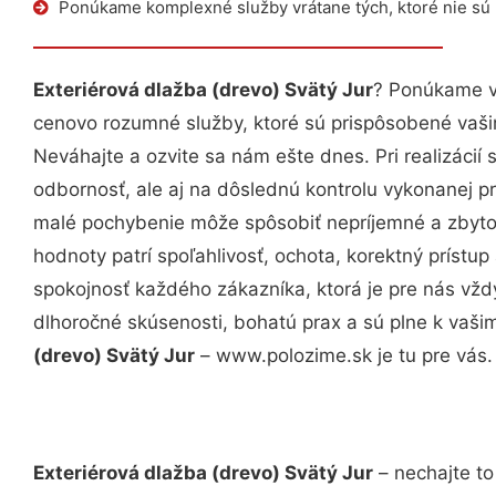
Ponúkame komplexné služby vrátane tých, ktoré nie sú
Exteriérová dlažba (drevo) Svätý Jur
? Ponúkame vá
cenovo rozumné služby, ktoré sú prispôsobené vaš
Neváhajte a ozvite sa nám ešte dnes. Pri realizácií
odbornosť, ale aj na dôslednú kontrolu vykonanej p
malé pochybenie môže spôsobiť nepríjemné a zbyto
hodnoty patrí spoľahlivosť, ochota, korektný príst
spokojnosť každého zákazníka, ktorá je pre nás vžd
dlhoročné skúsenosti, bohatú prax a sú plne k vaš
(drevo) Svätý Jur
– www.polozime.sk je tu pre vás.
Exteriérová dlažba (drevo) Svätý Jur
– nechajte to