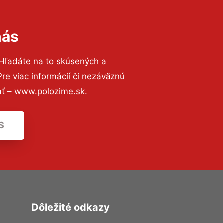
nás
 Hľadáte na to skúsených a
e viac informácií či nezáväznú
ať – www.polozime.sk.
S
Dôležité odkazy