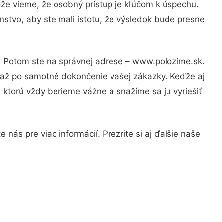
ože vieme, že osobný prístup je kľúčom k úspechu.
nstvo, aby ste mali istotu, že výsledok bude presne
i? Potom ste na správnej adrese – www.polozime.sk.
u až po samotné dokončenie vašej zákazky. Keďže aj
, ktorú vždy berieme vážne a snažíme sa ju vyriešiť
nás pre viac informácií. Prezrite si aj ďalšie naše