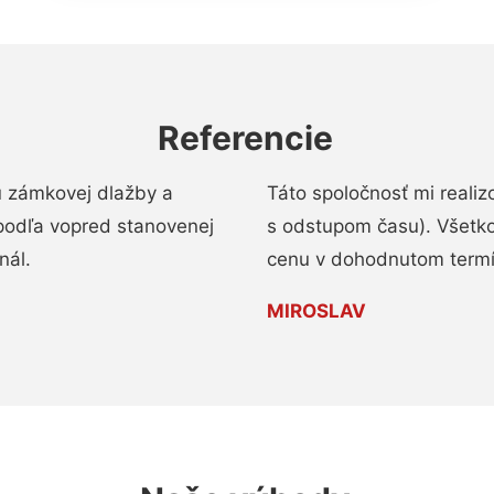
Referencie
u zámkovej dlažby a
Táto spoločnosť mi reali
podľa vopred stanovenej
s odstupom času). Všetko
nál.
cenu v dohodnutom termí
MIROSLAV