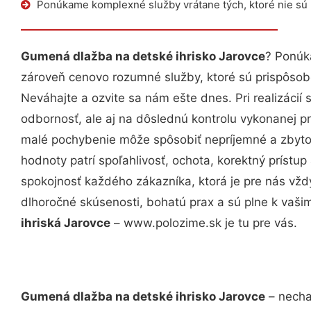
Ponúkame komplexné služby vrátane tých, ktoré nie sú
Gumená dlažba na detské ihrisko Jarovce
? Ponúk
zároveň cenovo rozumné služby, ktoré sú prispôso
Neváhajte a ozvite sa nám ešte dnes. Pri realizácií
odbornosť, ale aj na dôslednú kontrolu vykonanej p
malé pochybenie môže spôsobiť nepríjemné a zbyto
hodnoty patrí spoľahlivosť, ochota, korektný príst
spokojnosť každého zákazníka, ktorá je pre nás vžd
dlhoročné skúsenosti, bohatú prax a sú plne k vaš
ihriská Jarovce
– www.polozime.sk je tu pre vás.
Gumená dlažba na detské ihrisko Jarovce
– necha