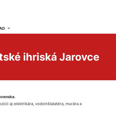
AD
ské ihriská Jarovce
ovenska
.
ícii aj elektrikára, vodoinštalatéra, murára a