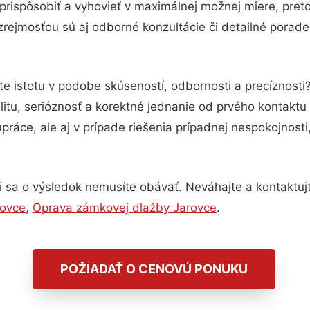
prispôsobiť a vyhovieť v maximálnej možnej miere, pret
rejmosťou sú aj odborné konzultácie či detailné porade
te istotu v podobe skúseností, odbornosti a precíznost
itu, serióznosť a korektné jednanie od prvého kontakt
práce, ale aj v prípade riešenia prípadnej nespokojnosti
 sa o výsledok nemusíte obávať. Neváhajte a kontaktujte 
rovce
,
Oprava zámkovej dlažby Jarovce
.
POŽIADAŤ O CENOVÚ PONUKU