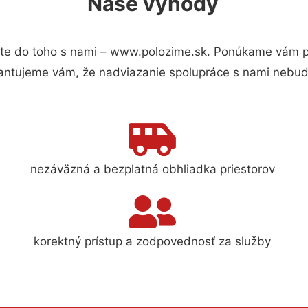
Naše výhody
te do toho s nami – www.polozime.sk. Ponúkame vám pr
antujeme vám, že nadviazanie spolupráce s nami nebude
nezáväzná a bezplatná obhliadka priestorov
korektný prístup a zodpovednosť za služby