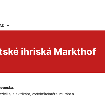
AD
ské ihriská Markthof
ovenska
.
ícii aj elektrikára, vodoinštalatéra, murára a