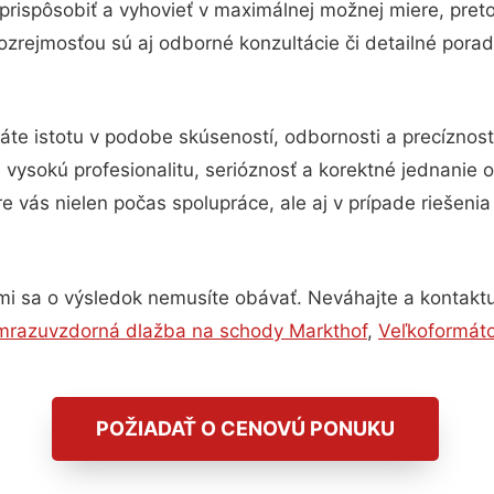
prispôsobiť a vyhovieť v maximálnej možnej miere, pret
zrejmosťou sú aj odborné konzultácie či detailné porad
áte istotu v podobe skúseností, odbornosti a precíznos
ysokú profesionalitu, serióznosť a korektné jednanie
e vás nielen počas spolupráce, ale aj v prípade riešeni
mi sa o výsledok nemusíte obávať. Neváhajte a kontaktujte
 mrazuvzdorná dlažba na schody Markthof
,
Veľkoformát
POŽIADAŤ O CENOVÚ PONUKU