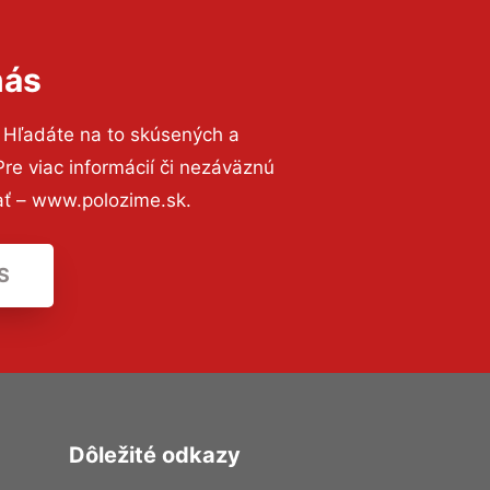
nás
 Hľadáte na to skúsených a
e viac informácií či nezáväznú
ať – www.polozime.sk.
S
Dôležité odkazy