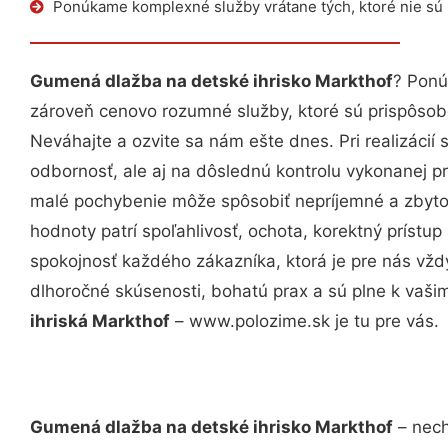
Ponúkame komplexné služby vrátane tých, ktoré nie sú
Gumená dlažba na detské ihrisko Markthof
? Ponú
zároveň cenovo rozumné služby, ktoré sú prispôso
Neváhajte a ozvite sa nám ešte dnes. Pri realizácií
odbornosť, ale aj na dôslednú kontrolu vykonanej p
malé pochybenie môže spôsobiť nepríjemné a zbyto
hodnoty patrí spoľahlivosť, ochota, korektný príst
spokojnosť každého zákazníka, ktorá je pre nás vžd
dlhoročné skúsenosti, bohatú prax a sú plne k vaš
ihriská Markthof
– www.polozime.sk je tu pre vás.
Gumená dlažba na detské ihrisko Markthof
– nech