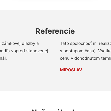
Referencie
u zámkovej dlažby a
Táto spoločnosť mi reali
podľa vopred stanovenej
s odstupom času). Všetko
nál.
cenu v dohodnutom termí
MIROSLAV