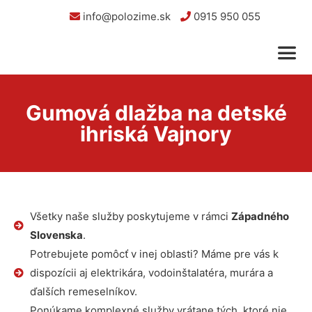
info@polozime.sk
0915 950 055
Gumová dlažba na detské
ihriská Vajnory
Všetky naše služby poskytujeme v rámci
Západného
Slovenska
.
Potrebujete pomôcť v inej oblasti? Máme pre vás k
dispozícii aj elektrikára, vodoinštalatéra, murára a
ďalších remeselníkov.
Ponúkame komplexné služby vrátane tých, ktoré nie