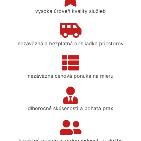
vysoká úroveň kvality služieb
nezáväzná a bezplatná obhliadka priestorov
nezáväzná cenová ponuka na mieru
dlhoročné skúsenosti a bohatá prax
korektný prístup a zodpovednosť za služby