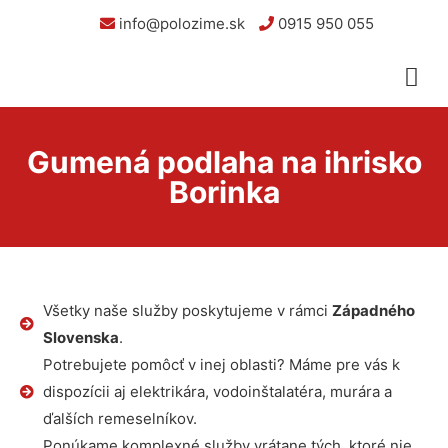
info@polozime.sk
0915 950 055
Gumená podlaha na ihrisko
Borinka
Všetky naše služby poskytujeme v rámci
Západného
Slovenska
.
Potrebujete pomôcť v inej oblasti? Máme pre vás k
dispozícii aj elektrikára, vodoinštalatéra, murára a
ďalších remeselníkov.
Ponúkame komplexné služby vrátane tých, ktoré nie