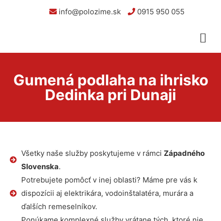
info@polozime.sk
0915 950 055
Gumená podlaha na ihrisko
Dedinka pri Dunaji
Všetky naše služby poskytujeme v rámci
Západného
Slovenska
.
Potrebujete pomôcť v inej oblasti? Máme pre vás k
dispozícii aj elektrikára, vodoinštalatéra, murára a
ďalších remeselníkov.
Ponúkame komplexné služby vrátane tých, ktoré nie