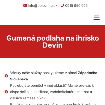
info@polozime.sk
0915 950 055
Gumená podlaha na ihrisko
Devín
Všetky naše služby poskytujeme v rámci
Západného
Slovenska
.
Potrebujete pomôcť v inej oblasti? Máme pre vás k
dispozícii aj elektrikára, vodoinštalatéra, murára a
ďalších remeselníkov.
Ponúkame komplexné služby vrátane tých, ktoré nie