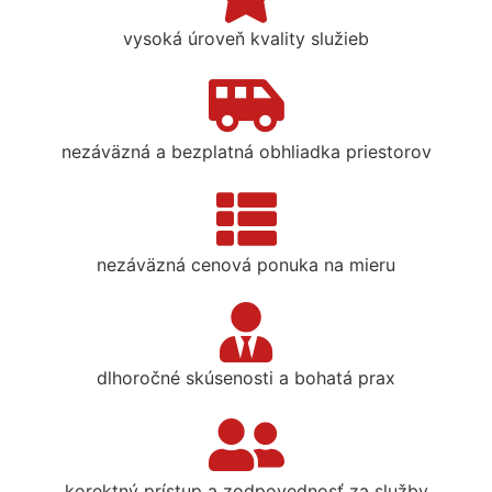
vysoká úroveň kvality služieb
nezáväzná a bezplatná obhliadka priestorov
nezáväzná cenová ponuka na mieru
dlhoročné skúsenosti a bohatá prax
korektný prístup a zodpovednosť za služby