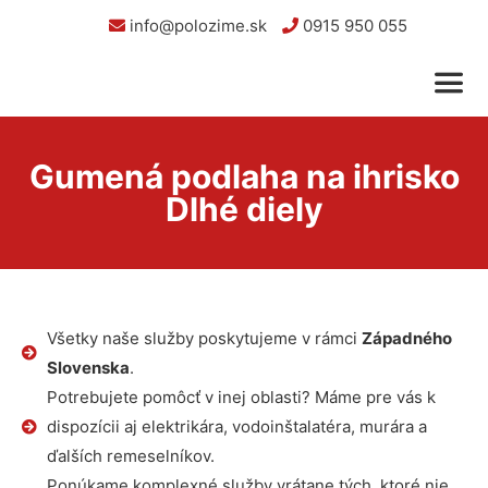
info@polozime.sk
0915 950 055
Gumená podlaha na ihrisko
Dlhé diely
Všetky naše služby poskytujeme v rámci
Západného
Slovenska
.
Potrebujete pomôcť v inej oblasti? Máme pre vás k
dispozícii aj elektrikára, vodoinštalatéra, murára a
ďalších remeselníkov.
Ponúkame komplexné služby vrátane tých, ktoré nie