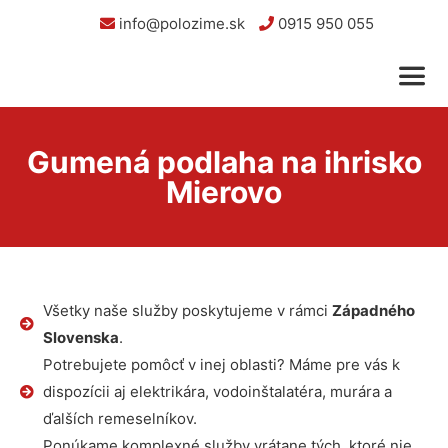
info@polozime.sk
0915 950 055
Gumená podlaha na ihrisko
Mierovo
Všetky naše služby poskytujeme v rámci
Západného
Slovenska
.
Potrebujete pomôcť v inej oblasti? Máme pre vás k
dispozícii aj elektrikára, vodoinštalatéra, murára a
ďalších remeselníkov.
Ponúkame komplexné služby vrátane tých, ktoré nie