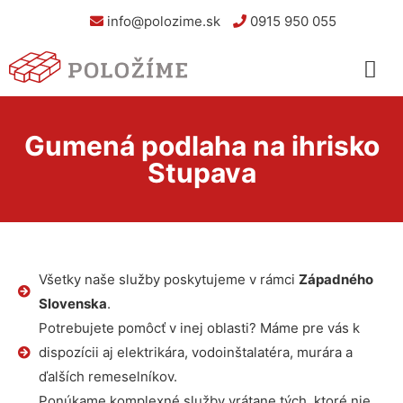
info@polozime.sk
0915 950 055
Gumená podlaha na ihrisko
Stupava
Všetky naše služby poskytujeme v rámci
Západného
Slovenska
.
Potrebujete pomôcť v inej oblasti? Máme pre vás k
dispozícii aj elektrikára, vodoinštalatéra, murára a
ďalších remeselníkov.
Ponúkame komplexné služby vrátane tých, ktoré nie