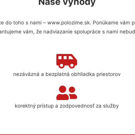
Naše výhody
e do toho s nami – www.polozime.sk. Ponúkame vám pr
antujeme vám, že nadviazanie spolupráce s nami nebude
nezáväzná a bezplatná obhliadka priestorov
korektný prístup a zodpovednosť za služby