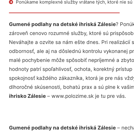
Ponúkame komplexné služby vrátane tých, ktoré nie sú
Gumené podlahy na detské ihriská Zálesie
? Ponúk
zároveň cenovo rozumné služby, ktoré sú prispôso
Neváhajte a ozvite sa nám ešte dnes. Pri realizácií
odbornosť, ale aj na dôslednú kontrolu vykonanej p
malé pochybenie môže spôsobiť nepríjemné a zbyto
hodnoty patrí spoľahlivosť, ochota, korektný príst
spokojnosť každého zákazníka, ktorá je pre nás vžd
dlhoročné skúsenosti, bohatú prax a sú plne k vaš
ihrisko Zálesie
– www.polozime.sk je tu pre vás.
Gumené podlahy na detské ihriská Zálesie
– necha