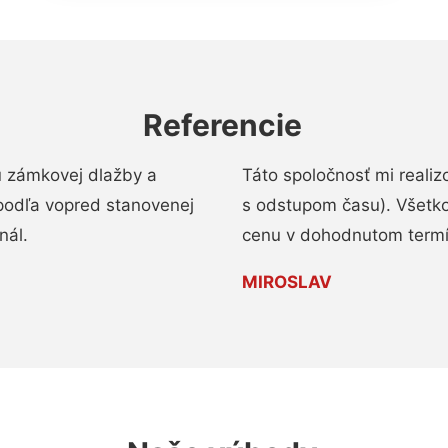
Referencie
u zámkovej dlažby a
Táto spoločnosť mi reali
podľa vopred stanovenej
s odstupom času). Všetko
nál.
cenu v dohodnutom termí
MIROSLAV