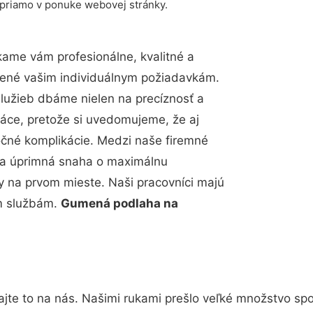
 priamo v ponuke webovej stránky.
ame vám profesionálne, kvalitné a
bené vašim individuálnym požiadavkám.
 služieb dbáme nielen na precíznosť a
ráce, pretože si uvedomujeme, že aj
čné komplikácie. Medzi naše firemné
up a úprimná snaha o maximálnu
y na prvom mieste. Naši pracovníci majú
im službám.
Gumená podlaha na
jte to na nás. Našimi rukami prešlo veľké množstvo sp