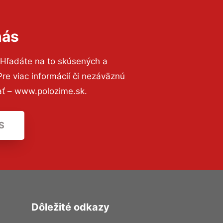
nás
 Hľadáte na to skúsených a
e viac informácií či nezáväznú
ať – www.polozime.sk.
S
Dôležité odkazy