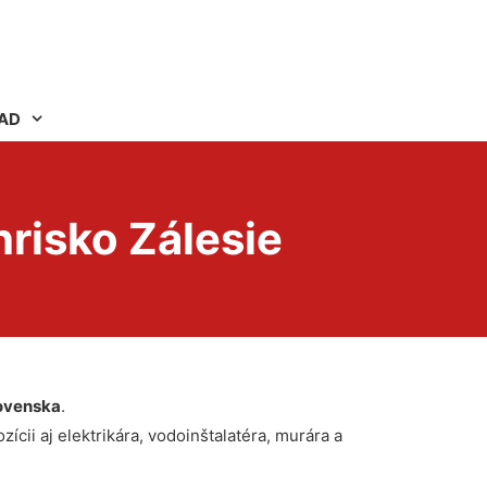
AD
risko Zálesie
ovenska
.
ícii aj elektrikára, vodoinštalatéra, murára a