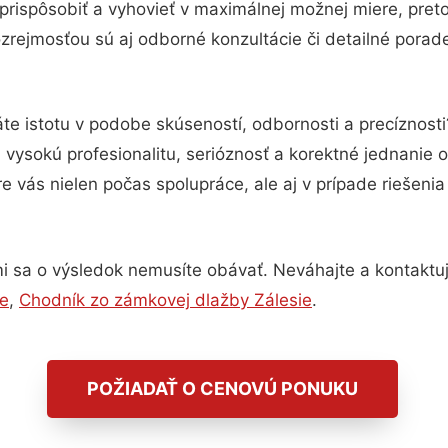
prispôsobiť a vyhovieť v maximálnej možnej miere, pret
zrejmosťou sú aj odborné konzultácie či detailné porade
te istotu v podobe skúseností, odbornosti a precíznost
ysokú profesionalitu, serióznosť a korektné jednanie
e vás nielen počas spolupráce, ale aj v prípade riešeni
i sa o výsledok nemusíte obávať. Neváhajte a kontaktujte
ie
,
Chodník zo zámkovej dlažby Zálesie
.
POŽIADAŤ O CENOVÚ PONUKU