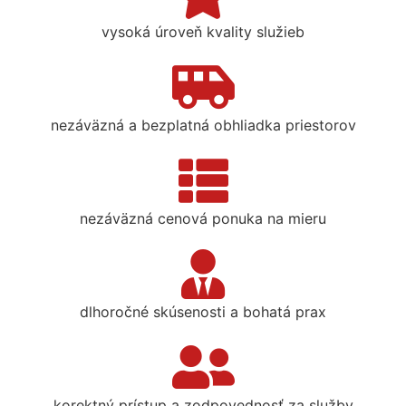
vysoká úroveň kvality služieb
nezáväzná a bezplatná obhliadka priestorov
nezáväzná cenová ponuka na mieru
dlhoročné skúsenosti a bohatá prax
korektný prístup a zodpovednosť za služby