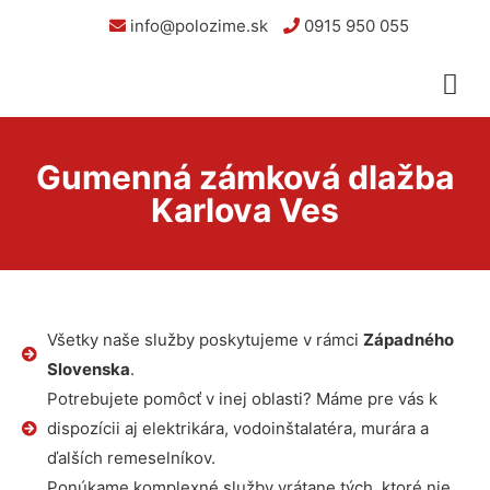
info@polozime.sk
0915 950 055
Gumenná zámková dlažba
Karlova Ves
Všetky naše služby poskytujeme v rámci
Západného
Slovenska
.
Potrebujete pomôcť v inej oblasti? Máme pre vás k
dispozícii aj elektrikára, vodoinštalatéra, murára a
ďalších remeselníkov.
Ponúkame komplexné služby vrátane tých, ktoré nie