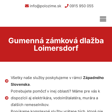
info@polozime.sk
0915 950 055
Gumenná zámková dlažba
Loimersdorf
Všetky naše služby poskytujeme v rámci
Západného
Slovenska
.
Potrebujete pomôcť v inej oblasti? Máme pre vás k
dispozícii aj elektrikára, vodoinštalatéra, murára a
ďalších remeselníkov.
Ponúkame komplexné služby vrátane tých, ktoré nie