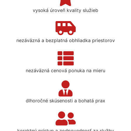
vysoká úroveň kvality služieb
nezáväzná a bezplatná obhliadka priestorov
nezáväzná cenová ponuka na mieru
dlhoročné skúsenosti a bohatá prax
korektný prístup a zodpovednosť za služby