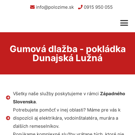
info@polozime.sk
0915 950 055
Gumová dlažba - pokládka
Dunajská Lužná
Všetky naše služby poskytujeme v rámci
Západného
Slovenska
.
Potrebujete pomôcť v inej oblasti? Máme pre vás k
dispozícii aj elektrikára, vodoinštalatéra, murára a
ďalších remeselníkov.
Ponúkame komplexné služby vrátane tých, ktoré nie