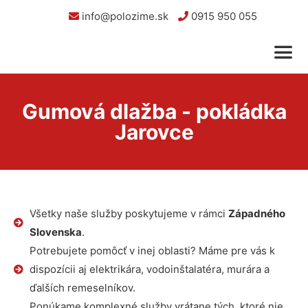
info@polozime.sk
0915 950 055
Gumová dlažba - pokládka
Jarovce
Všetky naše služby poskytujeme v rámci
Západného
Slovenska
.
Potrebujete pomôcť v inej oblasti? Máme pre vás k
dispozícii aj elektrikára, vodoinštalatéra, murára a
ďalších remeselníkov.
Ponúkame komplexné služby vrátane tých, ktoré nie