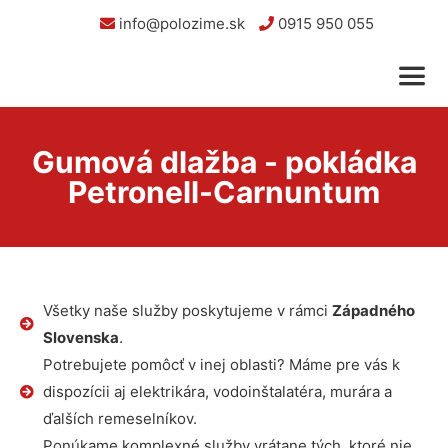
info@polozime.sk
0915 950 055
Gumová dlažba - pokládka
Petronell-Carnuntum
Všetky naše služby poskytujeme v rámci
Západného
Slovenska
.
Potrebujete pomôcť v inej oblasti? Máme pre vás k
dispozícii aj elektrikára, vodoinštalatéra, murára a
ďalších remeselníkov.
Ponúkame komplexné služby vrátane tých, ktoré nie