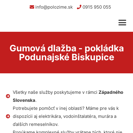
info@polozime.sk
0915 950 055
Gumová dlažba - pokládka
Podunajské Biskupice
Všetky naše služby poskytujeme v rámci
Západného
Slovenska
.
Potrebujete pomôcť v inej oblasti? Máme pre vás k
dispozícii aj elektrikára, vodoinštalatéra, murára a
ďalších remeselníkov.
Ponúkame komplexné služby vrátane tých, ktoré nie