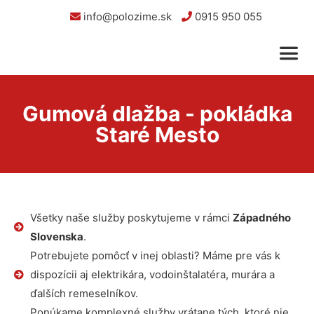
info@polozime.sk
0915 950 055
Gumová dlažba - pokládka
Staré Mesto
Všetky naše služby poskytujeme v rámci
Západného
Slovenska
.
Potrebujete pomôcť v inej oblasti? Máme pre vás k
dispozícii aj elektrikára, vodoinštalatéra, murára a
ďalších remeselníkov.
Ponúkame komplexné služby vrátane tých, ktoré nie