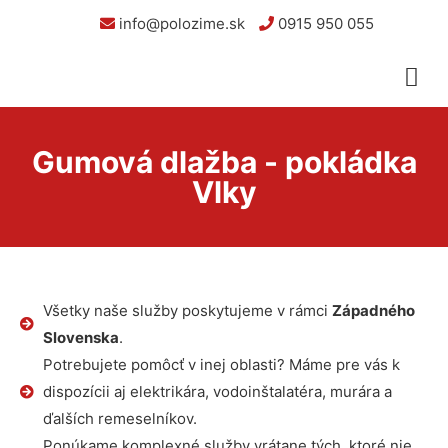
info@polozime.sk
0915 950 055
Gumová dlažba - pokládka
Vlky
Všetky naše služby poskytujeme v rámci
Západného
Slovenska
.
Potrebujete pomôcť v inej oblasti? Máme pre vás k
dispozícii aj elektrikára, vodoinštalatéra, murára a
ďalších remeselníkov.
Ponúkame komplexné služby vrátane tých, ktoré nie