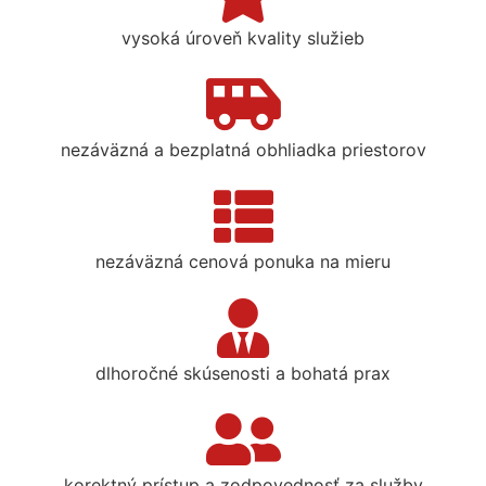
vysoká úroveň kvality služieb
nezáväzná a bezplatná obhliadka priestorov
nezáväzná cenová ponuka na mieru
dlhoročné skúsenosti a bohatá prax
korektný prístup a zodpovednosť za služby