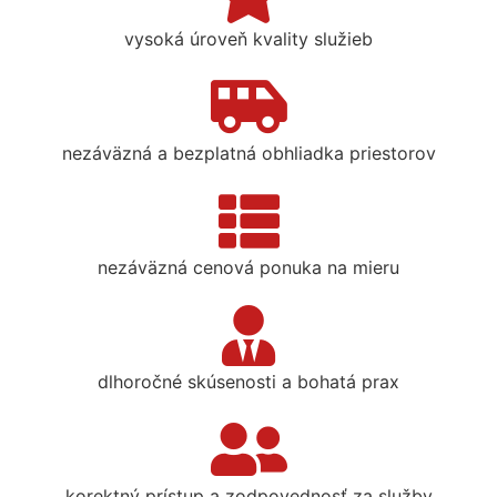
vysoká úroveň kvality služieb
nezáväzná a bezplatná obhliadka priestorov
nezáväzná cenová ponuka na mieru
dlhoročné skúsenosti a bohatá prax
korektný prístup a zodpovednosť za služby