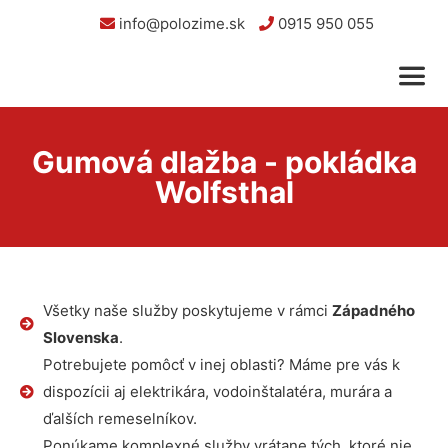
info@polozime.sk
0915 950 055
Gumová dlažba - pokládka
Wolfsthal
Všetky naše služby poskytujeme v rámci
Západného
Slovenska
.
Potrebujete pomôcť v inej oblasti? Máme pre vás k
dispozícii aj elektrikára, vodoinštalatéra, murára a
ďalších remeselníkov.
Ponúkame komplexné služby vrátane tých, ktoré nie