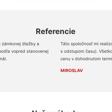
Referencie
u zámkovej dlažby a
Táto spoločnosť mi reali
podľa vopred stanovenej
s odstupom času). Všetko
nál.
cenu v dohodnutom termí
MIROSLAV