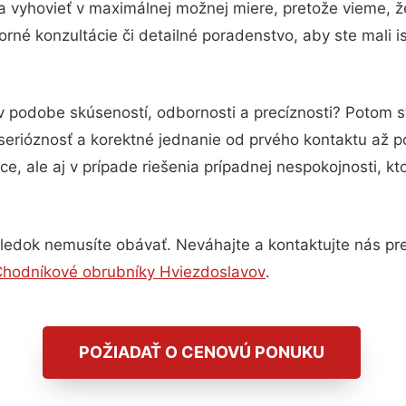
a vyhovieť v maximálnej možnej miere, pretože vieme, 
rné konzultácie či detailné poradenstvo, aby ste mali i
 v podobe skúseností, odbornosti a precíznosti? Potom 
serióznosť a korektné jednanie od prvého kontaktu až 
e, ale aj v prípade riešenia prípadnej nespokojnosti, kt
ledok nemusíte obávať. Neváhajte a kontaktujte nás pre v
hodníkové obrubníky Hviezdoslavov
.
POŽIADAŤ O CENOVÚ PONUKU