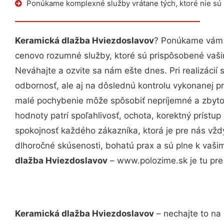
Ponúkame komplexné služby vrátane tých, ktoré nie sú
Keramická dlažba Hviezdoslavov
? Ponúkame vám p
cenovo rozumné služby, ktoré sú prispôsobené vaš
Neváhajte a ozvite sa nám ešte dnes. Pri realizácií
odbornosť, ale aj na dôslednú kontrolu vykonanej p
malé pochybenie môže spôsobiť nepríjemné a zbyto
hodnoty patrí spoľahlivosť, ochota, korektný príst
spokojnosť každého zákazníka, ktorá je pre nás vžd
dlhoročné skúsenosti, bohatú prax a sú plne k vaš
dlažba Hviezdoslavov
– www.polozime.sk je tu pre
Keramická dlažba Hviezdoslavov
– nechajte to na