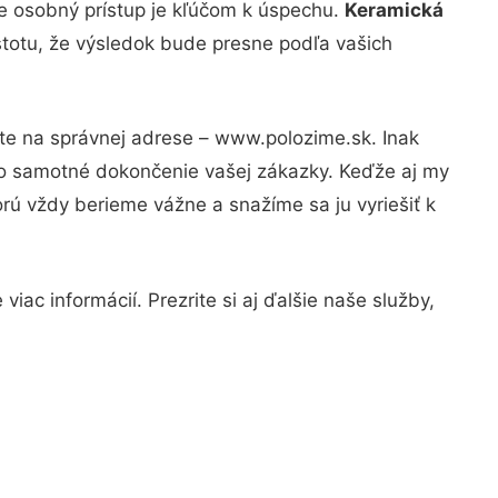
že osobný prístup je kľúčom k úspechu.
Keramická
stotu, že výsledok bude presne podľa vašich
ste na správnej adrese – www.polozime.sk. Inak
po samotné dokončenie vašej zákazky. Keďže aj my
orú vždy berieme vážne a snažíme sa ju vyriešiť k
iac informácií. Prezrite si aj ďalšie naše služby,