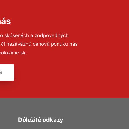
nás
to skúsených a zodpovedných
ií či nezáväznú cenovú ponuku nás
olozime.sk.
S
Dôležité odkazy