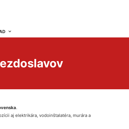
AD
iezdoslavov
ovenska
.
ícii aj elektrikára, vodoinštalatéra, murára a