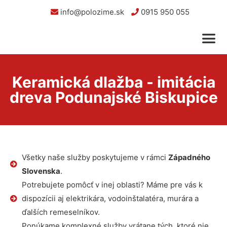
info@polozime.sk
0915 950 055
Keramická dlažba - imitácia
dreva Podunajské Biskupice
Všetky naše služby poskytujeme v rámci
Západného
Slovenska
.
Potrebujete pomôcť v inej oblasti? Máme pre vás k
dispozícii aj elektrikára, vodoinštalatéra, murára a
ďalších remeselníkov.
Ponúkame komplexné služby vrátane tých, ktoré nie