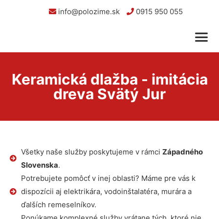
info@polozime.sk
0915 950 055
Keramická dlažba - imitácia
dreva Svätý Jur
Všetky naše služby poskytujeme v rámci
Západného
Slovenska
.
Potrebujete pomôcť v inej oblasti? Máme pre vás k
dispozícii aj elektrikára, vodoinštalatéra, murára a
ďalších remeselníkov.
Ponúkame komplexné služby vrátane tých, ktoré nie