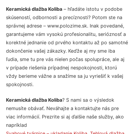
Keramická dlažba Koliba
– hľadáte istotu v podobe
skúseností, odbornosti a precíznosti? Potom ste na
správnej adrese – www.polozime.sk. Inak povedané,
garantujeme vám vysokú profesionalitu, serióznosť a
korektné jednanie od prvého kontaktu až po samotné
dokončenie vašej zákazky. Keďže aj my sme iba
ľudia, sme tu pre vás nielen počas spolupráce, ale aj
v prípade riešenia prípadnej nespokojnosti, ktorú
vždy berieme vážne a snažíme sa ju vyriešiť k vašej
spokojnosti.
Keramická dlažba Koliba
? S nami sa o výsledok
nemusíte obávať. Neváhajte a kontaktujte nás pre
viac informácií. Prezrite si aj ďalšie naše služby, ako
napríklad
Svahové tvárnice – ukladanie Koliba
,
Tehlová dlažba