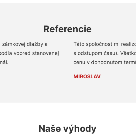
Referencie
u zámkovej dlažby a
Táto spoločnosť mi reali
podľa vopred stanovenej
s odstupom času). Všetko
nál.
cenu v dohodnutom termí
MIROSLAV
Naše výhody