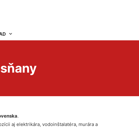
AD
asňany
ovenska
.
ícii aj elektrikára, vodoinštalatéra, murára a