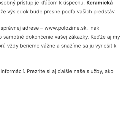
osobný prístup je kľúčom k úspechu.
Keramická
, že výsledok bude presne podľa vašich predstáv.
a správnej adrese – www.polozime.sk. Inak
po samotné dokončenie vašej zákazky. Keďže aj my
orú vždy berieme vážne a snažíme sa ju vyriešiť k
formácií. Prezrite si aj ďalšie naše služby, ako