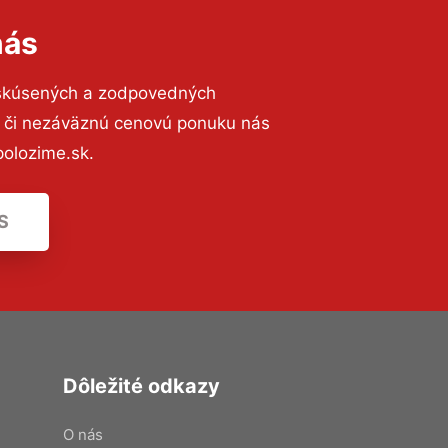
nás
 skúsených a zodpovedných
ií či nezáväznú cenovú ponuku nás
olozime.sk.
S
Dôležité odkazy
O nás