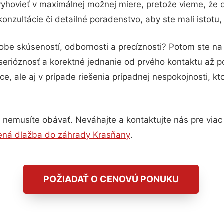
vyhovieť v maximálnej možnej miere, pretože vieme, že 
nzultácie či detailné poradenstvo, aby ste mali istotu
dobe skúseností, odbornosti a precíznosti? Potom ste n
serióznosť a korektné jednanie od prvého kontaktu až 
e, ale aj v prípade riešenia prípadnej nespokojnosti, kt
 nemusíte obávať. Neváhajte a kontaktujte nás pre viac in
ená dlažba do záhrady Krasňany
.
POŽIADAŤ O CENOVÚ PONUKU