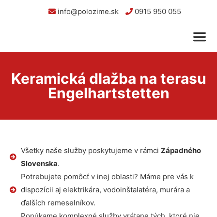
info@polozime.sk
0915 950 055
Keramická dlažba na terasu
Engelhartstetten
Všetky naše služby poskytujeme v rámci
Západného
Slovenska
.
Potrebujete pomôcť v inej oblasti? Máme pre vás k
dispozícii aj elektrikára, vodoinštalatéra, murára a
ďalších remeselníkov.
Ponúkame komplexné služby vrátane tých, ktoré nie