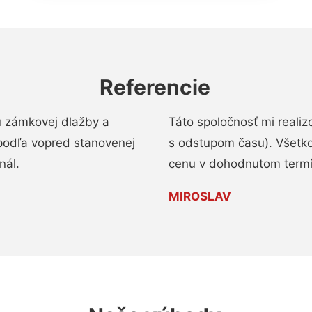
Referencie
u zámkovej dlažby a
Táto spoločnosť mi reali
podľa vopred stanovenej
s odstupom času). Všetko
nál.
cenu v dohodnutom termí
MIROSLAV