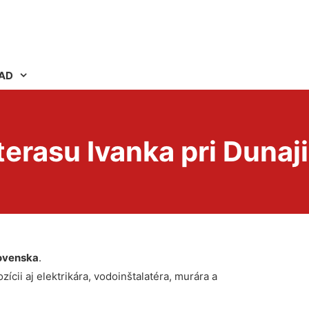
AD
erasu Ivanka pri Dunaji
ovenska
.
ícii aj elektrikára, vodoinštalatéra, murára a