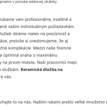
 priamo v ponuke webovej stránky.
núkame vám profesionálne, kvalitné a
bené vašim individuálnym požiadavkám.
 služieb dbáme nielen na precíznosť a
ráce, pretože si uvedomujeme, že aj
čné komplikácie. Medzi naše firemné
up a úprimná snaha o maximálnu
y na prvom mieste. Naši pracovníci majú
im službám.
Keramická dlažba na
re vás.
chajte to na nás. Našimi rukami prešlo veľké množstvo 