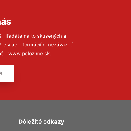
nás
? Hľadáte na to skúsených a
e viac informácií či nezáväznú
ať – www.polozime.sk.
S
Dôležité odkazy