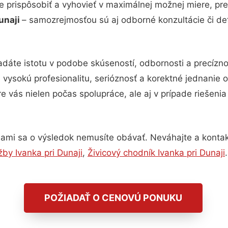
e prispôsobiť a vyhovieť v maximálnej možnej miere, pre
unaji
– samozrejmosťou sú aj odborné konzultácie či det
adáte istotu v podobe skúseností, odbornosti a precízn
ysokú profesionalitu, serióznosť a korektné jednanie
e vás nielen počas spolupráce, ale aj v prípade riešeni
nami sa o výsledok nemusíte obávať. Neváhajte a kontaktuj
by Ivanka pri Dunaji
,
Živicový chodník Ivanka pri Dunaji
.
POŽIADAŤ O CENOVÚ PONUKU