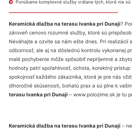
Ponúkame komplexné služby vrátane tých, ktoré nie sú
Keramická dlažba na terasu Ivanka pri Dunaji
? Po
zároveň cenovo rozumné služby, ktoré sú prispôso
Neváhajte a ozvite sa nám ešte dnes. Pri realizácií
odbornosť, ale aj na dôslednú kontrolu vykonanej p
malé pochybenie môže spôsobiť nepríjemné a zbyto
hodnoty patrí spoľahlivosť, ochota, korektný príst
spokojnosť každého zákazníka, ktorá je pre nás vžd
dlhoročné skúsenosti, bohatú prax a sú plne k vaš
terasu Ivanka pri Dunaji
– www.polozime.sk je tu p
Keramická dlažba na terasu Ivanka pri Dunaji
– ne