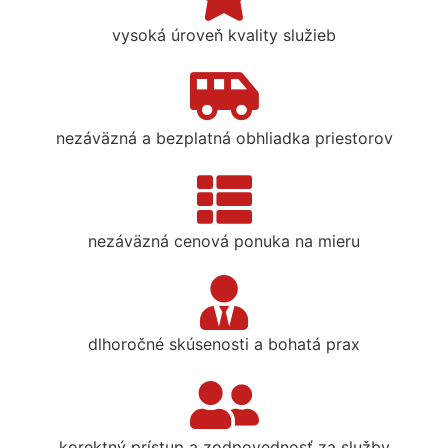
vysoká úroveň kvality služieb
nezáväzná a bezplatná obhliadka priestorov
nezáväzná cenová ponuka na mieru
dlhoročné skúsenosti a bohatá prax
korektný prístup a zodpovednosť za služby