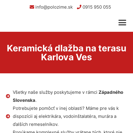
info@polozime.sk
0915 950 055
Keramická dlažba na terasu
Karlova Ves
Všetky naše služby poskytujeme v rámci
Západného
Slovenska
.
Potrebujete pomôcť v inej oblasti? Máme pre vás k
dispozícii aj elektrikára, vodoinštalatéra, murára a
ďalších remeselníkov.
Ponúkame komplexné služby vrátane tých, ktoré nie