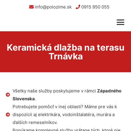
info@polozime.sk
0915 950 055
Keramická dlažba na terasu
Trnávka
Všetky naše služby poskytujeme v rámci
Západného
Slovenska
.
Potrebujete pomôcť v inej oblasti? Máme pre vás k
dispozícii aj elektrikára, vodoinštalatéra, murára a
ďalších remeselníkov.
Ponúkame komplexné služby vrátane tých, ktoré nie