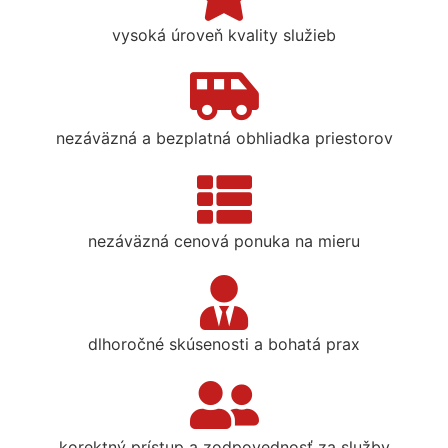
vysoká úroveň kvality služieb
nezáväzná a bezplatná obhliadka priestorov
nezáväzná cenová ponuka na mieru
dlhoročné skúsenosti a bohatá prax
korektný prístup a zodpovednosť za služby