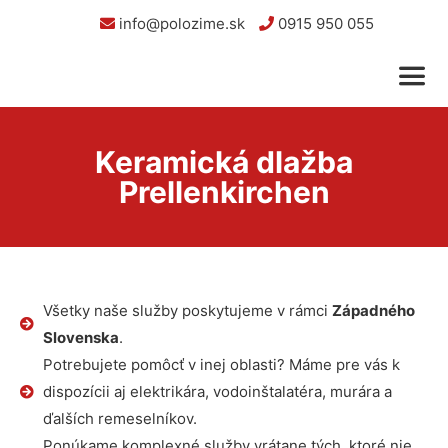
info@polozime.sk
0915 950 055
Keramická dlažba
Prellenkirchen
Všetky naše služby poskytujeme v rámci
Západného
Slovenska
.
Potrebujete pomôcť v inej oblasti? Máme pre vás k
dispozícii aj elektrikára, vodoinštalatéra, murára a
ďalších remeselníkov.
Ponúkame komplexné služby vrátane tých, ktoré nie