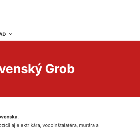
AD
ovenský Grob
ovenska
.
ícii aj elektrikára, vodoinštalatéra, murára a