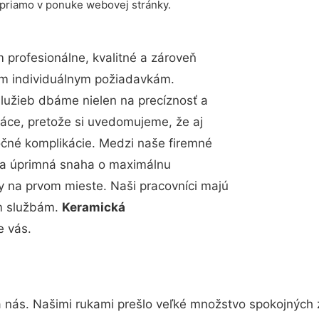
 priamo v ponuke webovej stránky.
profesionálne, kvalitné a zároveň
im individuálnym požiadavkám.
 služieb dbáme nielen na precíznosť a
ráce, pretože si uvedomujeme, že aj
čné komplikácie. Medzi naše firemné
up a úprimná snaha o maximálnu
y na prvom mieste. Naši pracovníci majú
im službám.
Keramická
e vás.
a nás. Našimi rukami prešlo veľké množstvo spokojných 