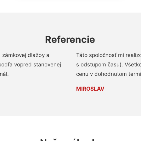
Referencie
u zámkovej dlažby a
Táto spoločnosť mi reali
podľa vopred stanovenej
s odstupom času). Všetko
nál.
cenu v dohodnutom termí
MIROSLAV