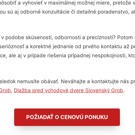
pôsobiť a vyhovieť v maximálnej možnej miere, pretože 
u sú aj odborné konzultácie či detailné poradenstvo, a
u v podobe skúseností, odbornosti a precíznosti? Potom
serióznosť a korektné jednanie od prvého kontaktu až 
e, ale aj v prípade riešenia prípadnej nespokojnosti, kt
sledok nemusíte obávať. Neváhajte a kontaktujte nás pre 
 Grob
,
Dlažba pred vchodové dvere Slovenský Grob
.
POŽIADAŤ O CENOVÚ PONUKU