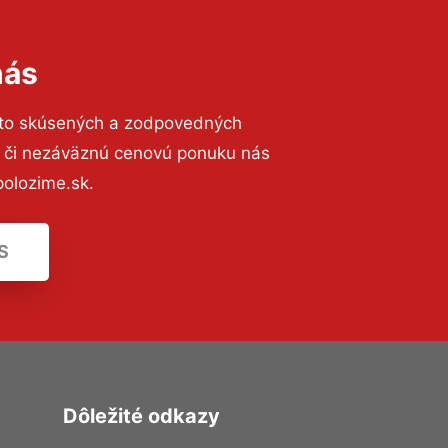
nás
 to skúsených a zodpovedných
ií či nezáväznú cenovú ponuku nás
olozime.sk.
S
Dôležité odkazy