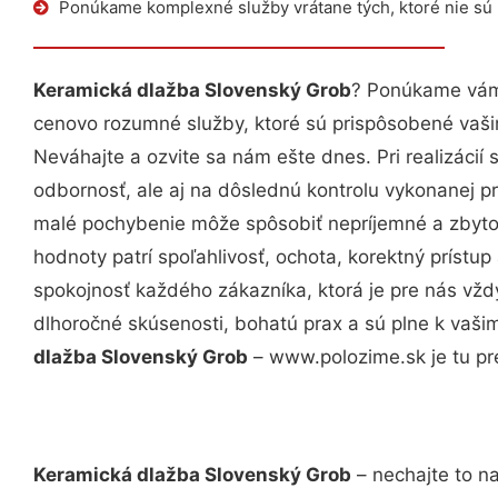
Ponúkame komplexné služby vrátane tých, ktoré nie sú
Keramická dlažba Slovenský Grob
? Ponúkame vám 
cenovo rozumné služby, ktoré sú prispôsobené vaš
Neváhajte a ozvite sa nám ešte dnes. Pri realizácií
odbornosť, ale aj na dôslednú kontrolu vykonanej p
malé pochybenie môže spôsobiť nepríjemné a zbyto
hodnoty patrí spoľahlivosť, ochota, korektný príst
spokojnosť každého zákazníka, ktorá je pre nás vžd
dlhoročné skúsenosti, bohatú prax a sú plne k vaš
dlažba Slovenský Grob
– www.polozime.sk je tu pr
Keramická dlažba Slovenský Grob
– nechajte to n