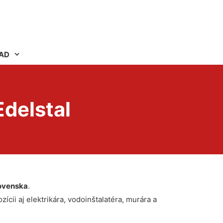
AD
delstal
ovenska
.
ícii aj elektrikára, vodoinštalatéra, murára a