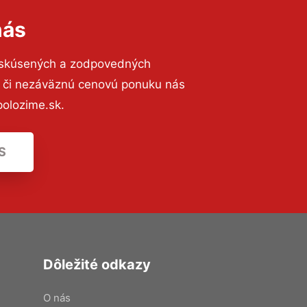
nás
 skúsených a zodpovedných
ií či nezáväznú cenovú ponuku nás
olozime.sk.
S
Dôležité odkazy
O nás