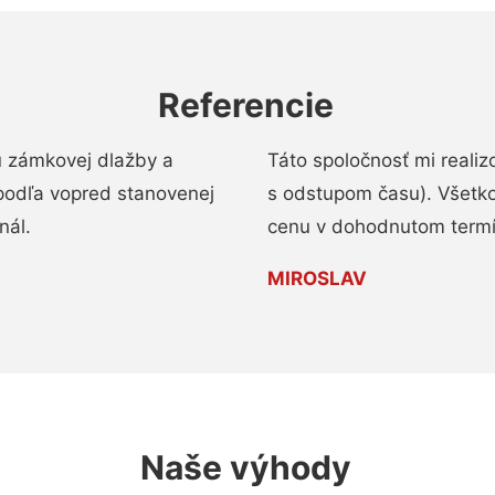
Referencie
u zámkovej dlažby a
Táto spoločnosť mi reali
podľa vopred stanovenej
s odstupom času). Všetko
nál.
cenu v dohodnutom termí
MIROSLAV
Naše výhody