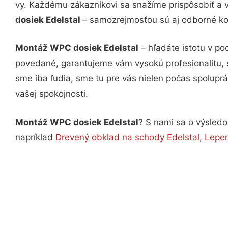
vy. Každému zákazníkovi sa snažíme prispôsobiť a 
dosiek Edelstal
– samozrejmosťou sú aj odborné kon
Montáž WPC dosiek Edelstal
– hľadáte istotu v po
povedané, garantujeme vám vysokú profesionalitu, 
sme iba ľudia, sme tu pre vás nielen počas spoluprác
vašej spokojnosti.
Montáž WPC dosiek Edelstal
? S nami sa o výsledok
napríklad
Drevený obklad na schody Edelstal
,
Lepen