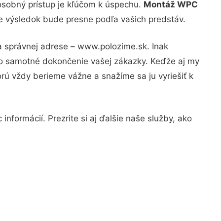
osobný prístup je kľúčom k úspechu.
Montáž WPC
že výsledok bude presne podľa vašich predstáv.
a správnej adrese – www.polozime.sk. Inak
po samotné dokončenie vašej zákazky. Keďže aj my
orú vždy berieme vážne a snažíme sa ju vyriešiť k
nformácií. Prezrite si aj ďalšie naše služby, ako