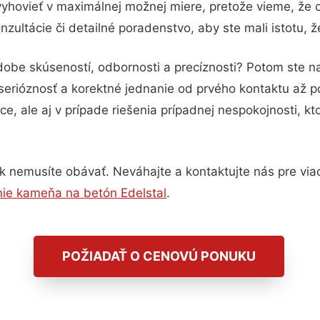
vyhovieť v maximálnej možnej miere, pretože vieme, že 
zultácie či detailné poradenstvo, aby ste mali istotu, 
dobe skúseností, odbornosti a precíznosti? Potom ste n
serióznosť a korektné jednanie od prvého kontaktu až 
e, ale aj v prípade riešenia prípadnej nespokojnosti, kt
 nemusíte obávať. Neváhajte a kontaktujte nás pre viac i
ie kameňa na betón Edelstal
.
POŽIADAŤ O CENOVÚ PONUKU