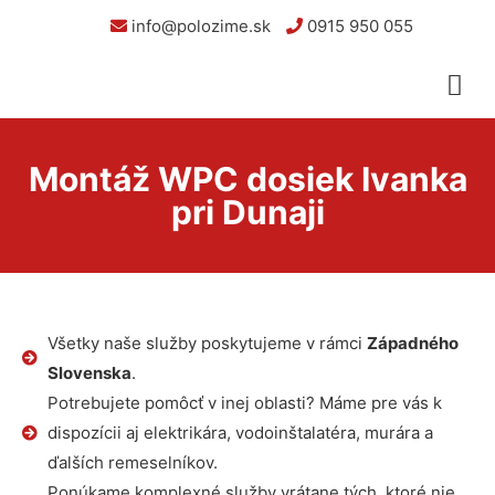
info@polozime.sk
0915 950 055
Montáž WPC dosiek Ivanka
pri Dunaji
Všetky naše služby poskytujeme v rámci
Západného
Slovenska
.
Potrebujete pomôcť v inej oblasti? Máme pre vás k
dispozícii aj elektrikára, vodoinštalatéra, murára a
ďalších remeselníkov.
Ponúkame komplexné služby vrátane tých, ktoré nie