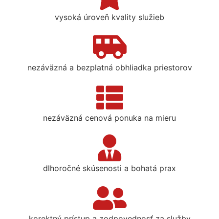
vysoká úroveň kvality služieb
nezáväzná a bezplatná obhliadka priestorov
nezáväzná cenová ponuka na mieru
dlhoročné skúsenosti a bohatá prax
korektný prístup a zodpovednosť za služby