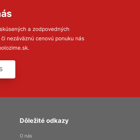
nás
o skúsených a zodpovedných
ií či nezáväznú cenovú ponuku nás
olozime.sk.
S
Dôležité odkazy
O nás