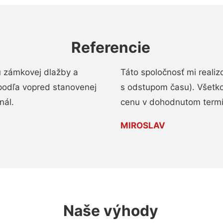
Referencie
u zámkovej dlažby a
Táto spoločnosť mi reali
podľa vopred stanovenej
s odstupom času). Všetko
nál.
cenu v dohodnutom termí
MIROSLAV
Naše výhody