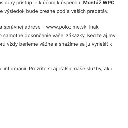
osobný prístup je kľúčom k úspechu.
Montáž WPC
 že výsledok bude presne podľa vašich predstáv.
na správnej adrese – www.polozime.sk. Inak
po samotné dokončenie vašej zákazky. Keďže aj my
orú vždy berieme vážne a snažíme sa ju vyriešiť k
informácií. Prezrite si aj ďalšie naše služby, ako