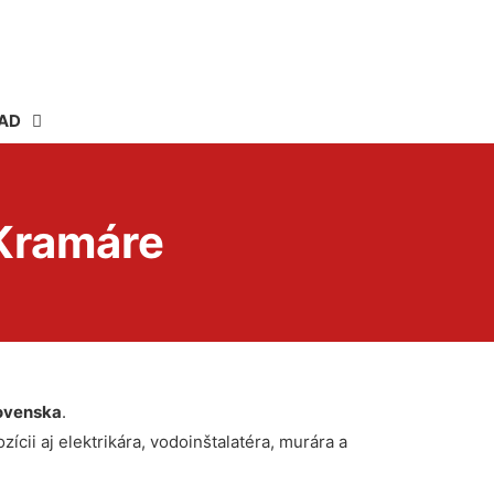
AD
Kramáre
ovenska
.
ícii aj elektrikára, vodoinštalatéra, murára a