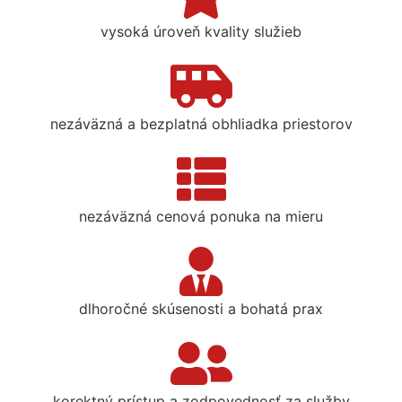
vysoká úroveň kvality služieb
nezáväzná a bezplatná obhliadka priestorov
nezáväzná cenová ponuka na mieru
dlhoročné skúsenosti a bohatá prax
korektný prístup a zodpovednosť za služby