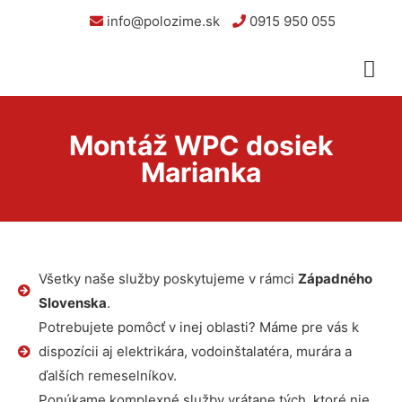
info@polozime.sk
0915 950 055
Montáž WPC dosiek
Marianka
Všetky naše služby poskytujeme v rámci
Západného
Slovenska
.
Potrebujete pomôcť v inej oblasti? Máme pre vás k
dispozícii aj elektrikára, vodoinštalatéra, murára a
ďalších remeselníkov.
Ponúkame komplexné služby vrátane tých, ktoré nie