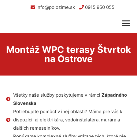
info@polozime.sk
0915 950 055
Montáž WPC terasy Štvrtok
na Ostrove
Všetky naše služby poskytujeme v rámci
Západného
Slovenska
.
Potrebujete pomôcť v inej oblasti? Máme pre vás k
dispozícii aj elektrikára, vodoinštalatéra, murára a
ďalších remeselníkov.
Ponúkame komplexné služby vrátane tých, ktoré nie